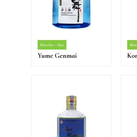
Shochu - Gạo
Sho
Yume Genmai
Ko