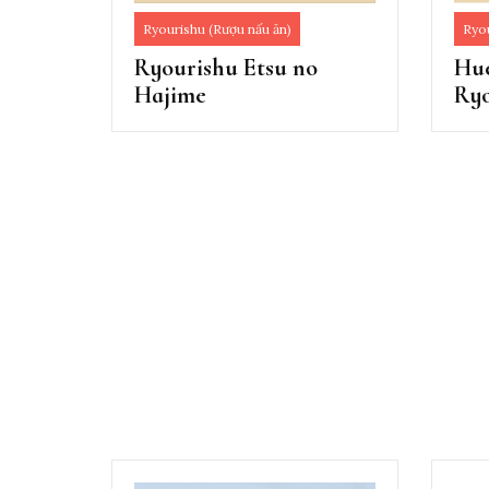
Ryourishu (Rượu nấu ăn)
Ryou
Ryourishu Etsu no
Hue
Hajime
Ryo