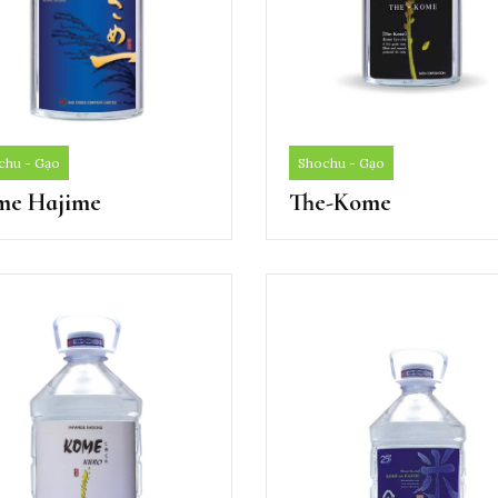
chu - Gạo
Shochu - Gạo
me Hajime
The-Kome