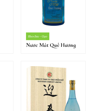
Shochu - Gạo
Nươc Mảt Quê Hương