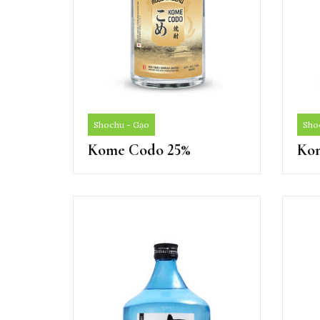
Sho
Shochu - Gạo
Ko
Kome Codo 25%