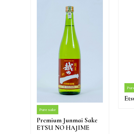
Pur
Ets
Pure sake
Premium Junmai Sake
ETSU NO HAJIME