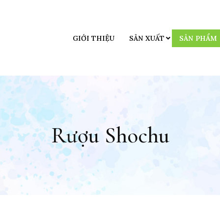
GIỚI THIỆU
SẢN XUẤT
SẢN PHẨM
Rượu Shochu