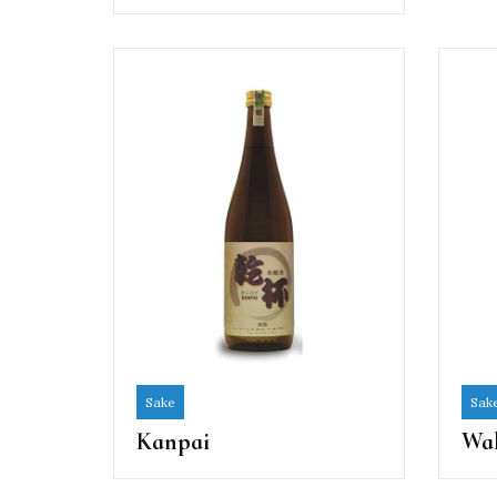
Sake
Sak
Kanpai
Wa