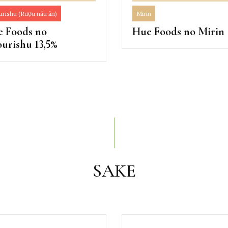
Mirin
rishu (Rượu nấu ăn)
Hue Foods no Mirin
 Foods no
urishu 13,5%
SAKE