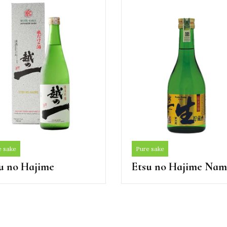
e sake
Pure sake
u no Hajime
Etsu no Hajime Na