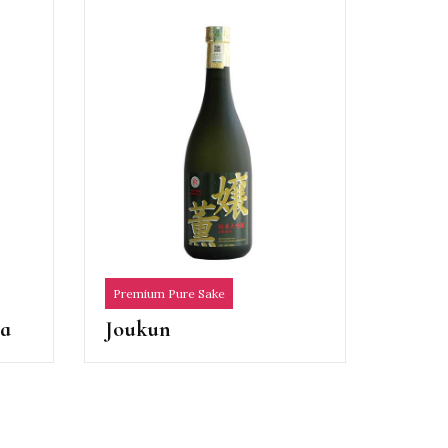
Premium Pure Sake
ma
Joukun