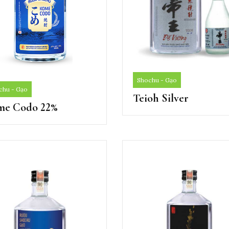
Shochu - Gạo
chu - Gạo
Teioh Silver
me Codo 22%