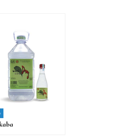
e
kaba