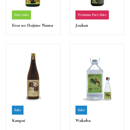
Pure sake
Premium Pure Sake
Etsu no Hajime Nama
Joukun
Sake
Sake
Kanpai
Wakaba