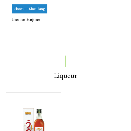
Shochu - Khoai lang
Imo no Hajime
Liqueur