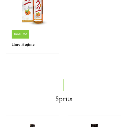
Rươu Mơ
Ume Hajime
Sprits