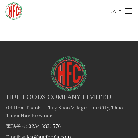
JA
HUE FOODS COMPANY LIMITED
04 Hoai Thanh - Thuy Xuan Village, Hue City, Thua
Thien Hue Province
電話番号:
0234 3821 776
Email:
sales@huefoods.com