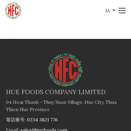
JA
HUE FOODS COMPANY LIMITED
04 Hoai Thanh - Thuy Xuan Village, Hue City, Thua
Thien Hue Province
電話番号:
0234 3821 776
Email:
sales@huefoods.com