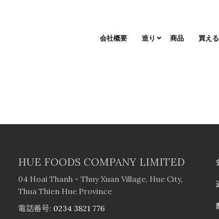
会社概要
造り
商品
買え
HUE FOODS COMPANY LIMITED
04 Hoai Thanh - Thuy Xuan Village, Hue City,
Thua Thien Hue Province
電話番号:
0234 3821 776