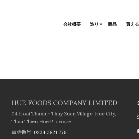
会社概要
造り
商品
買え
HUE FOODS COMPANY LIMITED
04 Hoai Thanh - Thuy Xuan Village, Hue City,
Thua Thien Hue Province
電話番号:
0234 3821 776